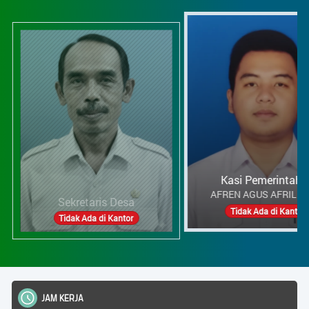
Kasi Pemerintahan
AFREN AGUS AFRILIANTO
taris Desa
Tidak Ada di Kantor
da di Kantor
JA
STATISTIK