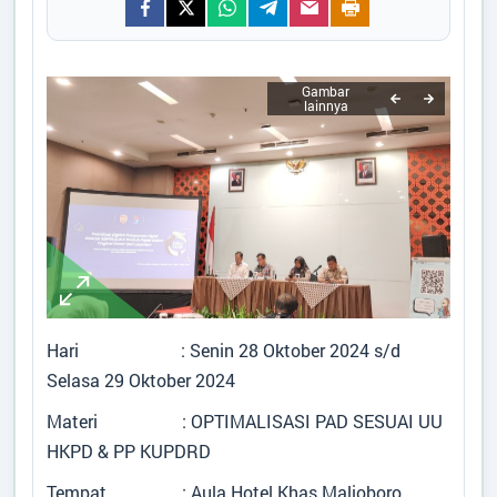
Tidak Ada di Kantor
ANA SAVITRI
STAF KESRA
Tidak Ada di Kantor
MOH HAERUL FATKHAN,SE
STAF KEUANGAN
Tidak Ada di Kantor
RIYANTO
STAF UMUM
Tidak Ada di Kantor
Hari : Senin 28 Oktober 2024 s/d
Selasa 29 Oktober 2024
Materi : OPTIMALISASI PAD SESUAI UU
HKPD & PP KUPDRD
Tempat : Aula Hotel Khas Malioboro