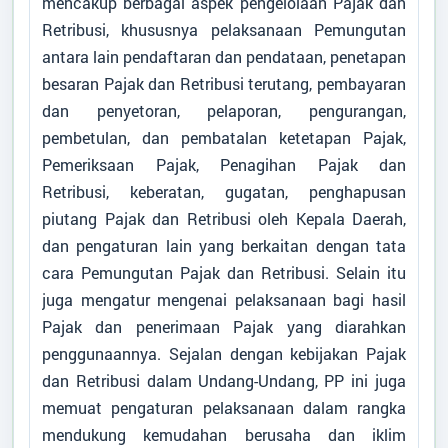
mencakup berbagai aspek pengelolaan Pajak dan
Retribusi, khususnya pelaksanaan Pemungutan
antara lain pendaftaran dan pendataan, penetapan
besaran Pajak dan Retribusi terutang, pembayaran
dan penyetoran, pelaporan, pengurangan,
pembetulan, dan pembatalan ketetapan Pajak,
Pemeriksaan Pajak, Penagihan Pajak dan
Desa
:
Lada Mandala Jaya
Retribusi, keberatan, gugatan, penghapusan
Kecamatan
:
Pangkalan Lada
piutang Pajak dan Retribusi oleh Kepala Daerah,
Kabupaten
:
Kotawaringin Barat
dan pengaturan lain yang berkaitan dengan tata
Provinsi
:
Kalimantan Tengah
Kode Desa
:
6201052003
cara Pemungutan Pajak dan Retribusi. Selain itu
Kode Pos
:
74184
juga mengatur mengenai pelaksanaan bagi hasil
Alamat Kantor
:
Jln.SLAMET RIYADI,
Pajak dan penerimaan Pajak yang diarahkan
RT.13,RW.06 LADA
penggunaannya. Sejalan dengan kebijakan Pajak
MANDALA JAYA
dan Retribusi dalam Undang-Undang, PP ini juga
62858493455
memuat pengaturan pelaksanaan dalam rangka
ladamandalajaya@gmail.com
mendukung kemudahan berusaha dan iklim