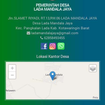
PEMERINTAH DESA
LADA MANDALA JAYA
Jln.SLAMET RIYADI, RT.13,RW.06 LADA MANDALA JAYA
Desa Lada Mandala Jaya
Kec. Pangkalan Lada Kab. Kotawaringin Barat
ladamandalajaya@gmail.com
62858493455
Lokasi Kantor Desa
+
−