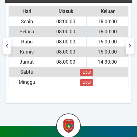
Jumlah Pendudu
Masuk
Keluar
Bar chart with
08:00:00
15:00:00
The chart has
1.184
a
08:00:00
15:00:00
The chart has
Laki-laki
08:00:00
15:00:00
913
s
08:00:00
15:00:00
Perempuan
t
08:00:00
14:30:00
2.097
u
TOTAL
Libur
u
Libur
End of interac