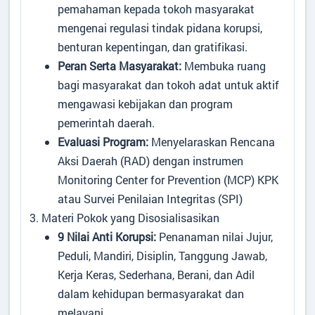
Kode Pos
:
74184
pemahaman kepada tokoh masyarakat
Alamat Kantor
:
Jln.SLAMET RIYADI,
mengenai regulasi tindak pidana korupsi,
RT.13,RW.06 LADA
benturan kepentingan, dan gratifikasi.
MANDALA JAYA
Peran Serta Masyarakat:
Membuka ruang
62858493455
bagi masyarakat dan tokoh adat untuk aktif
ladamandalajaya@gmail.com
mengawasi kebijakan dan program
pemerintah daerah.
Titik Lokasi Kantor Desa
Evaluasi Program:
Menyelaraskan Rencana
Aksi Daerah (RAD) dengan instrumen
Monitoring Center for Prevention (MCP) KPK
atau Survei Penilaian Integritas (SPI)
3. Materi Pokok yang Disosialisasikan
9 Nilai Anti Korupsi:
Penanaman nilai Jujur,
Peduli, Mandiri, Disiplin, Tanggung Jawab,
Kerja Keras, Sederhana, Berani, dan Adil
dalam kehidupan bermasyarakat dan
melayani.