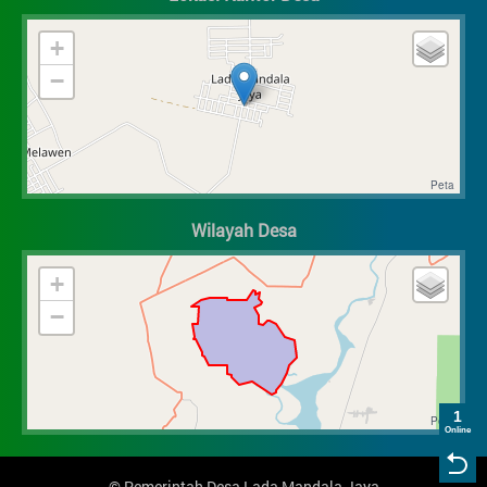
+
−
Wilayah Desa
+
−
1
Online
©
Pemerintah Desa Lada Mandala Jaya