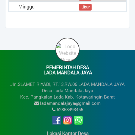
Minggu
Libur
PEMERINTAH DESA
LADA MANDALA JAYA
Jln.SLAMET RIYADI, RT.13,RW.06 LADA MANDALA JAYA
Desa Lada Mandala Jaya
Kec. Pangkalan Lada Kab. Kotawaringin Barat
ladamandalajaya@gmail.com
62858493455
Lokasi Kantor Desa