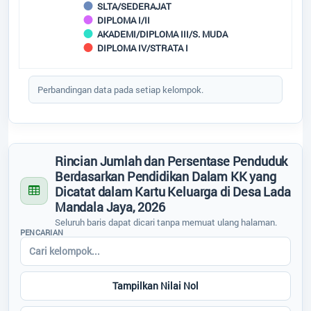
Status Desa
SLTA/SEDERAJAT
DIPLOMA I/II
AKADEMI/DIPLOMA III/S. MUDA
Regulasi
DIPLOMA IV/STRATA I
Desa
:
Lada Mandala Jaya
Kecamatan
:
Pangkalan Lada
End of interactive chart.
Bantuan
Kabupaten
:
Kotawaringin Barat
Perbandingan data pada setiap kelompok.
Provinsi
:
Kalimantan Tengah
Kode Desa
:
6201052003
Peta
Kode Pos
:
74184
Alamat Kantor
:
Jln.SLAMET RIYADI,
Rincian Jumlah dan Persentase Penduduk
RT.13,RW.06 LADA
Berdasarkan Pendidikan Dalam KK yang
MANDALA JAYA
Dicatat dalam Kartu Keluarga di Desa Lada
62858493455
Mandala Jaya, 2026
Seluruh baris dapat dicari tanpa memuat ulang halaman.
ladamandalajaya@gmail.com
PENCARIAN
Titik Lokasi Kantor Desa
Tampilkan Nilai Nol