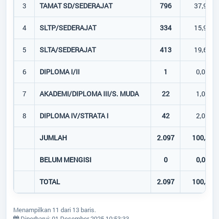
3
TAMAT SD/SEDERAJAT
796
37,96%
4
SLTP/SEDERAJAT
334
15,93%
5
SLTA/SEDERAJAT
413
19,69%
6
DIPLOMA I/II
1
0,05%
7
AKADEMI/DIPLOMA III/S. MUDA
22
1,05%
8
DIPLOMA IV/STRATA I
42
2,00%
JUMLAH
2.097
100,00%
BELUM MENGISI
0
0,00%
TOTAL
2.097
100,00%
Menampilkan 11 dari 13 baris.
Diperbarui: 01 Desember 2025 10:53:33