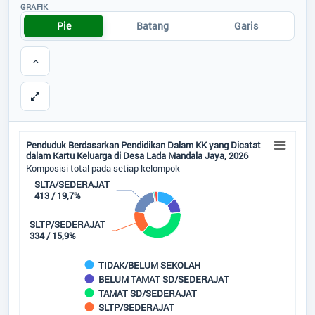
Tidak Ada di Kantor
GRAFIK
Pie
Batang
Garis
ANA SAVITRI
Status Perkawinan
STAF KESRA
Status Keluarga
Tidak Ada di Kantor
MOH HAERUL FATKHAN,SE
Status Penduduk
STAF KEUANGAN
Tidak Ada di Kantor
Golongan Darah
RIYANTO
Penduduk Berdasarkan Pendidikan Dalam KK yang Dicatat dalam Kartu Kelu
Penduduk Berdasarkan Pendidikan Dalam KK yang Dicatat
Disabilitas
STAF UMUM
dalam Kartu Keluarga di Desa Lada Mandala Jaya, 2026
Pie chart with 8 slices.
Tidak Ada di Kantor
Komposisi total pada setiap kelompok
Komposisi total pada setiap kelompok
Umur - Rentang
SLTA/SEDERAJAT
413 / 19,7%
Umur - Kategori
SLTP/SEDERAJAT
334 / 15,9%
Calon Pemilih
TIDAK/BELUM SEKOLAH
Kelas Sosial
BELUM TAMAT SD/SEDERAJAT
TAMAT SD/SEDERAJAT
SLTP/SEDERAJAT