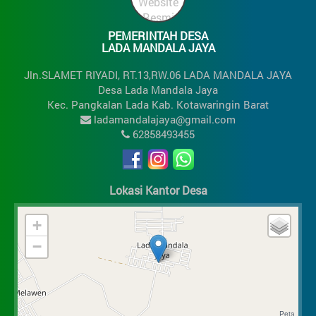
PEMERINTAH DESA
LADA MANDALA JAYA
Jln.SLAMET RIYADI, RT.13,RW.06 LADA MANDALA JAYA
Desa Lada Mandala Jaya
Kec. Pangkalan Lada Kab. Kotawaringin Barat
ladamandalajaya@gmail.com
62858493455
Lokasi Kantor Desa
+
−