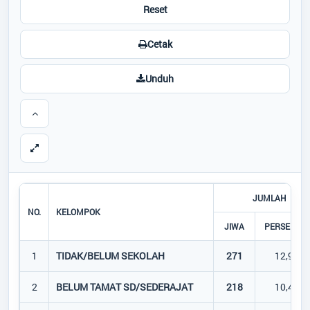
Reset
Cetak
Unduh
JUMLAH
NO.
KELOMPOK
JIWA
PERSENTA
1
TIDAK/BELUM SEKOLAH
271
12,92%
2
BELUM TAMAT SD/SEDERAJAT
218
10,40%