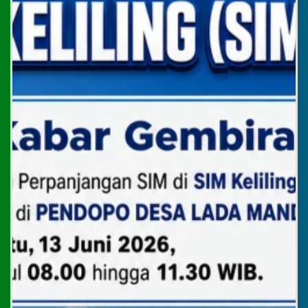
KEPENDUDUKAN
Tidak Ada di Kantor
WISATA DESA
WISATA DESA
ANA SAVITRI
STAF KESRA
Tidak Ada di Kantor
Menu Utama
MOH HAERUL FATKHAN,SE
STAF KEUANGAN
Profil Desa
Tidak Ada di Kantor
RIYANTO
Potensi Desa
STAF UMUM
Tidak Ada di Kantor
Pemerintahan
Data Statistik
Status Desa
Regulasi