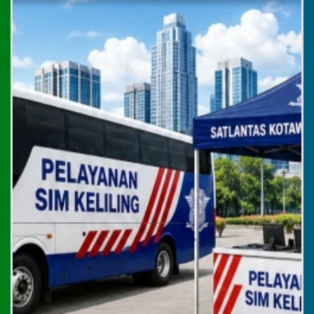
Bantuan
Peta
Desa
:
Lada Mandala Jaya
Kecamatan
:
Pangkalan Lada
Kabupaten
:
Kotawaringin Barat
Provinsi
:
Kalimantan Tengah
Kode Desa
:
6201052003
Kode Pos
:
74184
Alamat Kantor
:
Jln.SLAMET RIYADI,
RT.13,RW.06 LADA
MANDALA JAYA