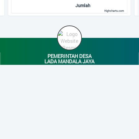
SOSIALISASI DAN P
Jumlah
PENDIDIKAN LEMBAG
Highcharts.com
521 Kali
PELATIHAN KARHUT
MANDALA JAYA...
502 Kali
PEMERINTAH DESA
MUSDES PENGESAH
LADA MANDALA JAYA
PENETAPAN RKP DESA
Jln.SLAMET RIYADI, RT.13,RW.06 LADA MANDALA JAYA
Desa Lada Mandala Jaya
484 Kali
Kec. Pangkalan Lada Kab. Kotawaringin Barat
kegiatan sosialisasi
ladamandalajaya@gmail.com
Desa Lada Mandala J
62858493455
479 Kali
Laporan Realisasi A
1 Tahun 2021...
©
Pemerintah Desa Lada Mandala Jaya
Tema DeNava v207.19