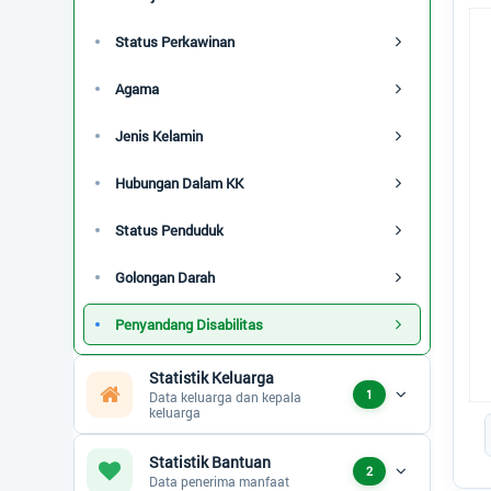
Pen
Jenis Kelamin
Status Perkawinan
Pie
Status Perkawinan
Ko
Agama
Status Keluarga
Jenis Kelamin
Status Penduduk
Hubungan Dalam KK
Golongan Darah
Status Penduduk
Disabilitas
Golongan Darah
Umur - Rentang
Penyandang Disabilitas
Umur - Kategori
Statistik Keluarga
1
Data keluarga dan kepala
Calon Pemilih
End
keluarga
Kelas Sosial
Statistik Bantuan
2
Data penerima manfaat