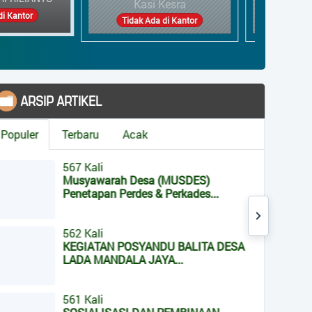
asi Kesra
Kaur umum
k Ada di Kantor
Tidak Ada di Kantor
MENU KATEGORI
Berita Desa
MUSYAWARAH DESA
PERAWATAN LINGKUNGAN DESA
MUSDES)
erkades...
KESEHATAN
WISATA DESA
MUSYAWARAH DESA
 BALITA DESA
APBDesa
...
PERAWATAN LINGKUNGAN DESA
KESEHATAN