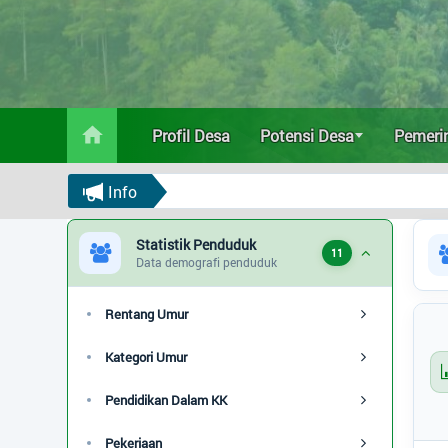
Profil Desa
Potensi Desa
Profil Desa
Potensi Desa
Pemeri
Pemerintahan
Info
Data Statistik
Statistik Penduduk
11
Vaksinasi
Data demografi penduduk
Populasi
Rentang Umur
Agama
Kategori Umur
Pekerjaan
Pendidikan Dalam KK
Pendidikan
Pekerjaan