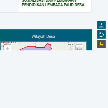
EMBINAAN
KEPENDUDUKAN
A PAUD DESA...
WISATA DESA
LA DESA LADA
1
Online
Wilayah Desa
AN DAN
+
 TAHUN 2025...
−
 PDAM & PTSL
aya...
PBDesa Semester