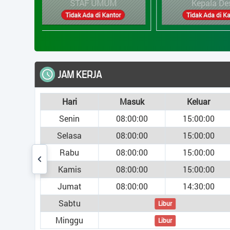
MUM
Kepala Desa
Sekret
 Kantor
Tidak Ada di Kantor
Tidak Ad
STATISTIK
Jumlah Penduduk
Jumlah Pe
asuk
Keluar
Bar chart with 3 bars.
:00:00
15:00:00
The chart has 1 X axis displa
1.184
:00:00
15:00:00
The chart has 1 Y axis displ
Laki-laki
:00:00
15:00:00
913
:00:00
15:00:00
Perempuan
:00:00
14:30:00
2.097
TOTAL
Libur
Libur
0
500
10