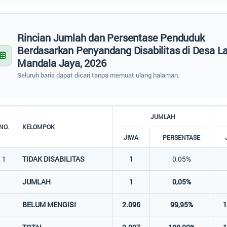
Rincian Jumlah dan Persentase Penduduk
Berdasarkan Penyandang Disabilitas di Desa L
Mandala Jaya, 2026
Seluruh baris dapat dicari tanpa memuat ulang halaman.
JUMLAH
NO.
KELOMPOK
JIWA
PERSENTASE
1
TIDAK DISABILITAS
1
0,05%
JUMLAH
1
0,05%
BELUM MENGISI
2.096
99,95%
1