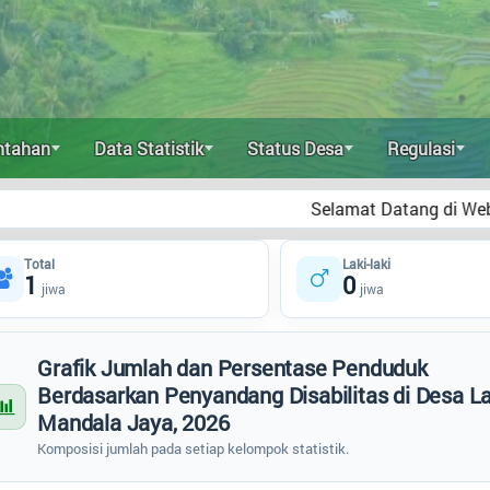
ntahan
Data Statistik
Status Desa
Regulasi
Selamat Datang di Website Resmi 
Total
Laki-laki
1
0
jiwa
jiwa
Grafik Jumlah dan Persentase Penduduk
Berdasarkan Penyandang Disabilitas di Desa L
Mandala Jaya, 2026
Komposisi jumlah pada setiap kelompok statistik.