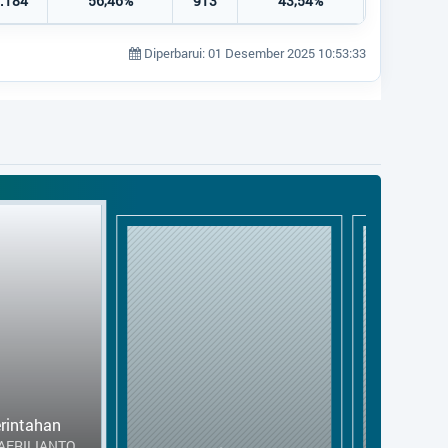
.184
56,46%
913
43,54%
Diperbarui: 01 Desember 2025 10:53:33