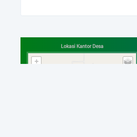
End of interactive chart.
Lokasi Kantor Desa
+
−