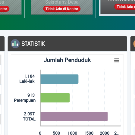
aris Desa
K
Tidak Ada di Kantor
a di Kantor
Tida
ARSIP ARTIKEL
Populer
Terbaru
Acak
nduduk
567 Kali
ying categories.
Musyawarah Desa (
aying Jumlah. Data ranges from 913 to 2097.
Penetapan Perdes & P
562 Kali
KEGIATAN POSYANDU
LADA MANDALA JAYA
561 Kali
00
1500
2000
2…