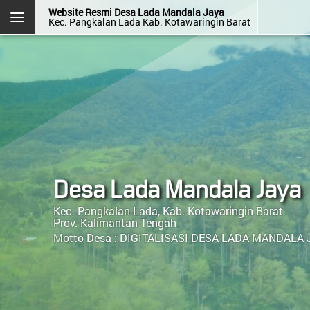
Website Resmi Desa Lada Mandala Jaya
Kec. Pangkalan Lada Kab. Kotawaringin Barat
DESA LADA MANDALA JAYA
Kec. Pangkalan Lada
Kab. Kotawaringin Barat
Prov. Kalimantan Tengah
Halaman
Login
Layanan
Kehadiran
Admin
Mandiri
OpenSID v2607.0.0
Desa Lada Mandala Jaya
Kec. Pangkalan Lada, Kab. Kotawaringin Barat
Prov. Kalimantan Tengah
Motto Desa :
DIGITALISASI DESA LADA MANDALA 
Menu Kategori
Menu Utama