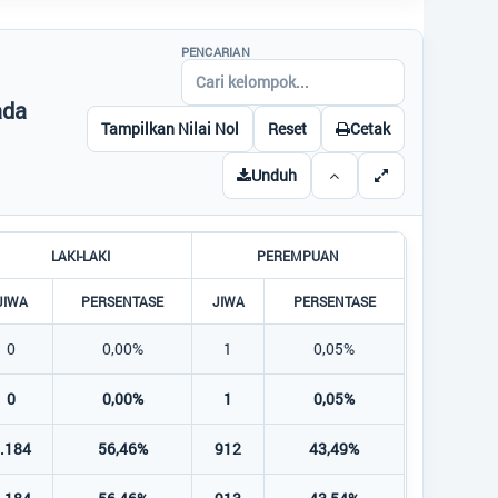
PENCARIAN
ada
Tampilkan Nilai Nol
Reset
Cetak
Unduh
LAKI-LAKI
PEREMPUAN
JIWA
PERSENTASE
JIWA
PERSENTASE
0
0,00%
1
0,05%
0
0,00%
1
0,05%
.184
56,46%
912
43,49%