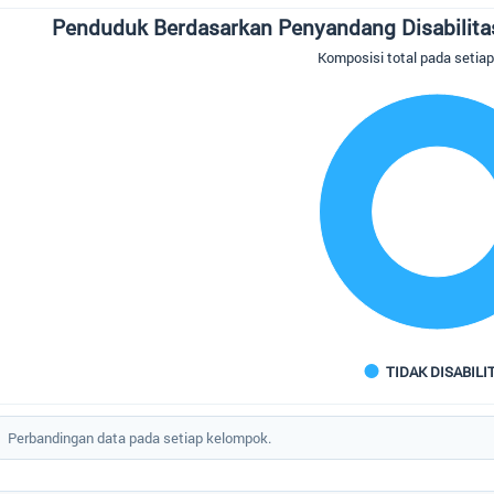
duduk Berdasarkan Penyandang Disabilitas di Desa Lada Mandala Jaya, 2026
Penduduk Berdasarkan Penyandang Disabilita
 chart with 1 slice.
Komposisi total pada setia
mposisi total pada setiap kelompok
TIDAK DISABILI
 of interactive chart.
Perbandingan data pada setiap kelompok.