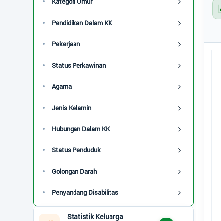
Kategori Umur
Jenis Kelamin
Pendidikan Dalam KK
Status Perkawinan
Pekerjaan
Status Keluarga
Pen
Status Perkawinan
Pie
Status Penduduk
Ko
Agama
Golongan Darah
Jenis Kelamin
Disabilitas
Hubungan Dalam KK
Umur - Rentang
Status Penduduk
Umur - Kategori
Golongan Darah
Calon Pemilih
Penyandang Disabilitas
Kelas Sosial
Statistik Keluarga