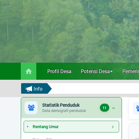
Profil Desa
Potensi Desa
Pemerintahan
Data Statistik
Profil Desa
Potensi Desa
Pemeri
Vaksinasi
Selamat Da
Info
Populasi
Statistik Penduduk
Agama
11
Data demografi penduduk
Pekerjaan
Rentang Umur
Pendidikan