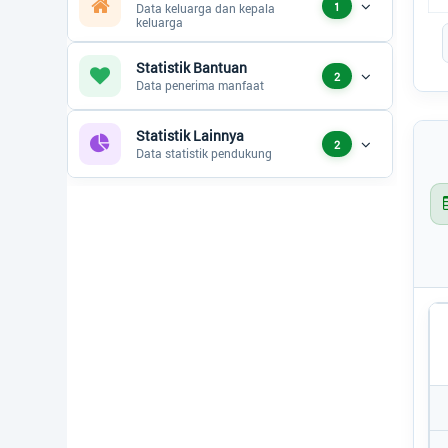
1
Data keluarga dan kepala
End
keluarga
Status Desa
Statistik Bantuan
2
Regulasi
Data penerima manfaat
Statistik Lainnya
2
Bantuan
Data statistik pendukung
Peta