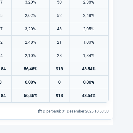
67
3,20%
50
2,38%
55
2,62%
52
2,48%
67
3,20%
43
2,05%
52
2,48%
21
1,00%
44
2,10%
28
1,34%
184
56,46%
913
43,54%
0
0,00%
0
0,00%
184
56,46%
913
43,54%
Diperbarui: 01 Desember 2025 10:53:33