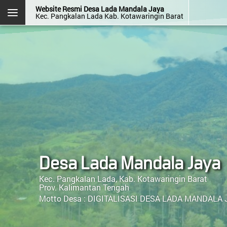
Website Resmi Desa Lada Mandala Jaya
Kec. Pangkalan Lada Kab. Kotawaringin Barat
DESA LADA MANDALA JAYA
Kec. Pangkalan Lada
Kab. Kotawaringin Barat
Prov. Kalimantan Tengah
Halaman
Login
Layanan
Kehadiran
Admin
Mandiri
OpenSID v2607.0.0
Desa Lada Mandala Jaya
Kec. Pangkalan Lada, Kab. Kotawaringin Barat
Menu Kategori
Prov. Kalimantan Tengah
Motto Desa :
DIGITALISASI DESA LADA MANDALA 
Menu Utama