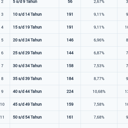
2
5 s/d 9 Tahun
56
2,67%
3
10 s/d 14 Tahun
191
9,11%
4
15 s/d 19 Tahun
191
9,11%
1
5
20 s/d 24 Tahun
146
6,96%
6
25 s/d 29 Tahun
144
6,87%
7
30 s/d 34 Tahun
158
7,53%
8
35 s/d 39 Tahun
184
8,77%
9
40 s/d 44 Tahun
224
10,68%
1
10
45 s/d 49 Tahun
159
7,58%
1
11
50 s/d 54 Tahun
161
7,68%