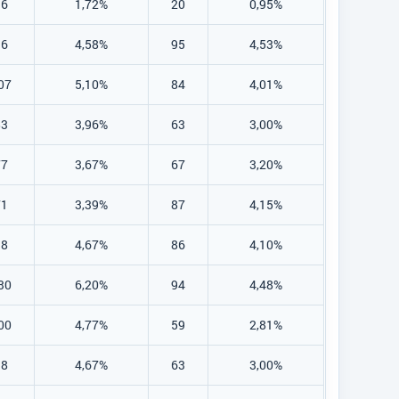
36
1,72%
20
0,95%
96
4,58%
95
4,53%
07
5,10%
84
4,01%
83
3,96%
63
3,00%
77
3,67%
67
3,20%
71
3,39%
87
4,15%
98
4,67%
86
4,10%
30
6,20%
94
4,48%
00
4,77%
59
2,81%
98
4,67%
63
3,00%