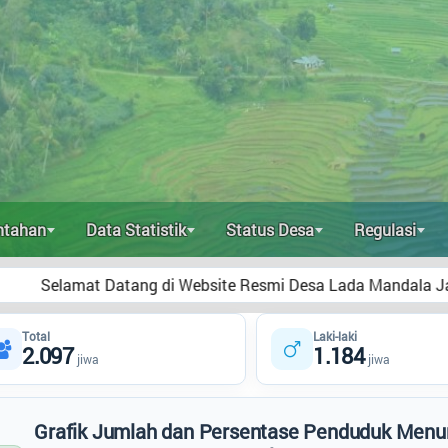
ntahan
Data Statistik
Status Desa
Regulasi
tang di Website Resmi Desa Lada Mandala Jaya Kecamatan Pa
Total
Laki-laki
2.097
1.184
jiwa
jiwa
Grafik Jumlah dan Persentase Penduduk Menu