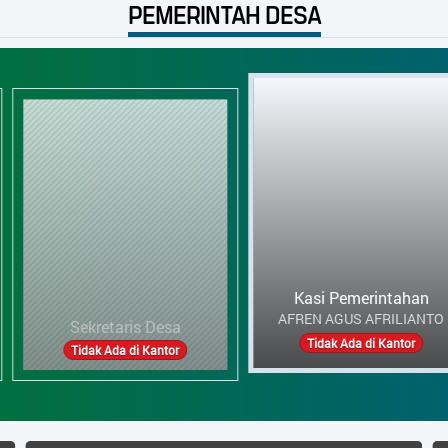
PEMERINTAH DESA
Kasi Pemerintahan
AFREN AGUS AFRILIANTO
is Desa
Ka
Tidak Ada di Kantor
di Kantor
Tidak 