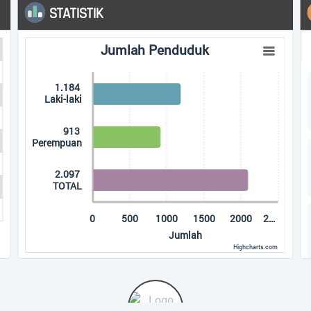
ARSIP ARTIKEL
Populer
Terbaru
Acak
576 Kali
Musyawarah Desa (MUSDES)
 ranges from 913 to 2097.
Penetapan Perdes & Perkades...
569 Kali
KEGIATAN POSYANDU BALITA DESA
LADA MANDALA JAYA...
568 Kali
2…
SOSIALISASI DAN PEMBINAAN
PENDIDIKAN LEMBAGA PAUD DESA...
s.com
529 Kali
PELATIHAN KARHUTLA DESA LADA
MANDALA JAYA...