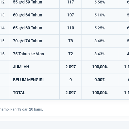
12
55 s/d 59 Tahun
117
5,58%
13
60 s/d 64 Tahun
107
5,10%
14
65 s/d 69 Tahun
110
5,25%
15
70 s/d 74 Tahun
73
3,48%
16
75 Tahun ke Atas
72
3,43%
JUMLAH
2.097
100,00%
1.
BELUM MENGISI
0
0,00%
TOTAL
2.097
100,00%
1.
ampilkan 19 dari 20 baris.