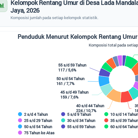
Kelompok Rentang Umur di Desa Lada Mandal
Jaya, 2026
Komposisi jumlah pada setiap kelompok statistik.
duduk Menurut Kelompok Rentang Umur di Desa Lada Mandala Jaya, 2026
Penduduk Menurut Kelompok Rentang Umur d
 chart with 16 slices.
Komposisi total pada setia
mposisi total pada setiap kelompok
55 s/d 59 Tahun
117 / 5,6%
50 s/d 54 Tahun
161 / 7,7%
45 s/d 49 Tahun
159 / 7,6%
40 s/d 44 Tahun
3
224 / 10,7%
1
2 s/d 4 Tahun
5 s/d 9 Tahun
10 s/d 14 Tahu
25 s/d 29 Tahun
30 s/d 34 Tahun
35 s/d 39 Tahu
50 s/d 54 Tahun
55 s/d 59 Tahun
60 s/d 64 Tahu
75 Tahun ke Atas