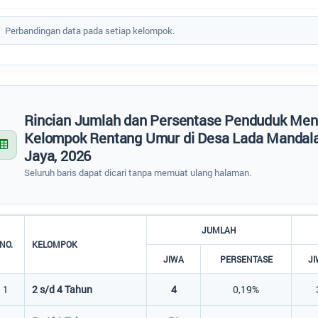
 of interactive chart.
Perbandingan data pada setiap kelompok.
Rincian Jumlah dan Persentase Penduduk Men
Kelompok Rentang Umur di Desa Lada Mandal
Jaya, 2026
Seluruh baris dapat dicari tanpa memuat ulang halaman.
JUMLAH
NO.
KELOMPOK
JIWA
PERSENTASE
J
1
2 s/d 4 Tahun
4
0,19%