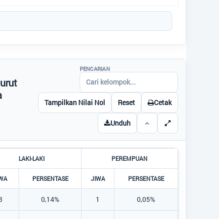
Kode Pos
:
74184
Alamat Kantor
:
Jln.SLAMET RIYADI,
RT.13,RW.06 LADA
MANDALA JAYA
62858493455
PENCARIAN
ladamandalajaya@gmail.com
urut
Titik Lokasi Kantor Desa
a
Tampilkan Nilai Nol
Reset
Cetak
Unduh
LAKI-LAKI
PEREMPUAN
IWA
PERSENTASE
JIWA
PERSENTASE
3
0,14%
1
0,05%