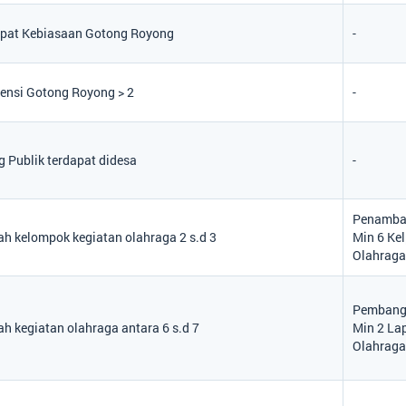
apat Kebiasaan Gotong Royong
-
ensi Gotong Royong > 2
-
 Publik terdapat didesa
-
Penamba
h kelompok kegiatan olahraga 2 s.d 3
Min 6 Ke
Olahrag
Pembang
h kegiatan olahraga antara 6 s.d 7
Min 2 La
Olahrag