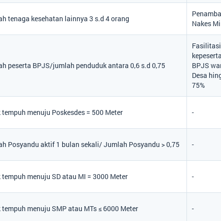
Penamba
h tenaga kesehatan lainnya 3 s.d 4 orang
Nakes Mi
Fasilitas
kepesert
h peserta BPJS/jumlah penduduk antara 0,6 s.d 0,75
BPJS wa
Desa hin
75%
 tempuh menuju Poskesdes = 500 Meter
-
h Posyandu aktif 1 bulan sekali/ Jumlah Posyandu > 0,75
-
 tempuh menuju SD atau MI = 3000 Meter
-
k tempuh menuju SMP atau MTs ≤ 6000 Meter
-