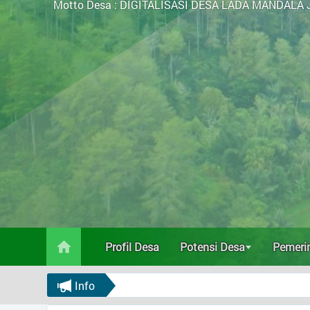
Motto Desa :
DIGITALISASI DESA LADA MANDALA 
Profil Desa
Potensi Desa
Pemerintahan
Data Statistik
Status Desa
Status IDM 2020
Profil Desa
Potensi Desa
Pemeri
Status IDM 2021
Status IDM 2022
Info
Status IDM 2023