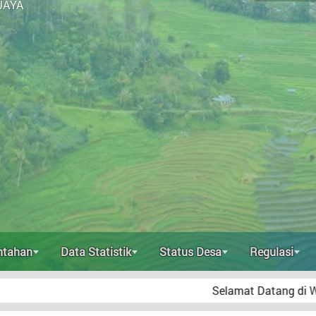
JAYA
ntahan
Data Statistik
Status Desa
Regulasi
Selamat Datang di Website Resmi Desa L