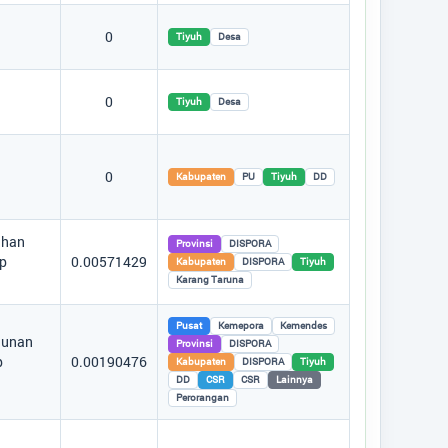
0
Tiyuh
Desa
0
Tiyuh
Desa
0
Kabupaten
PU
Tiyuh
DD
han
Provinsi
DISPORA
lp
0.00571429
Kabupaten
DISPORA
Tiyuh
a
Karang Taruna
Pusat
Kemepora
Kemendes
unan
Provinsi
DISPORA
p
0.00190476
Kabupaten
DISPORA
Tiyuh
a
DD
CSR
CSR
Lainnya
Perorangan