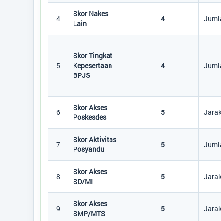
Skor Nakes
4
4
Jumla
Lain
Skor Tingkat
5
Kepesertaan
4
Jumla
BPJS
Skor Akses
6
5
Jarak
Poskesdes
Skor Aktivitas
7
5
Jumla
Posyandu
Skor Akses
8
5
Jarak
SD/MI
Skor Akses
9
5
Jara
SMP/MTS