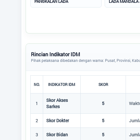
PANGKALAN LADA
LADA MANDALA 
Rincian Indikator IDM
Pihak pelaksana dibedakan dengan warna: Pusat, Provinsi, Kabu
NO.
INDIKATOR IDM
SKOR
Skor Akses
1
5
Waktu
Sarkes
2
Skor Dokter
5
Jumla
3
Skor Bidan
5
Jumla