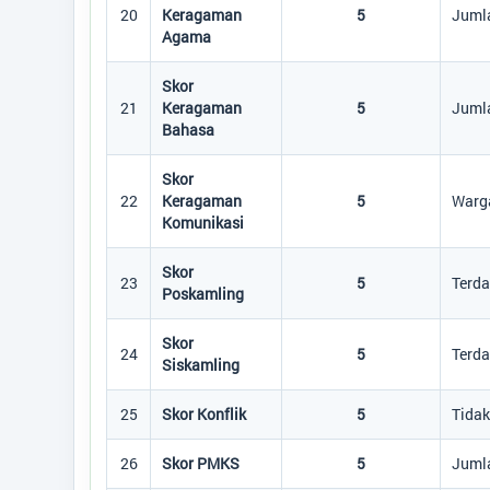
20
Keragaman
5
Jumla
Agama
Skor
21
Keragaman
5
Jumla
Bahasa
Skor
22
Keragaman
5
Warga
Komunikasi
Skor
23
5
Terd
Poskamling
Skor
24
5
Terd
Siskamling
25
Skor Konflik
5
Tidak
26
Skor PMKS
5
Juml