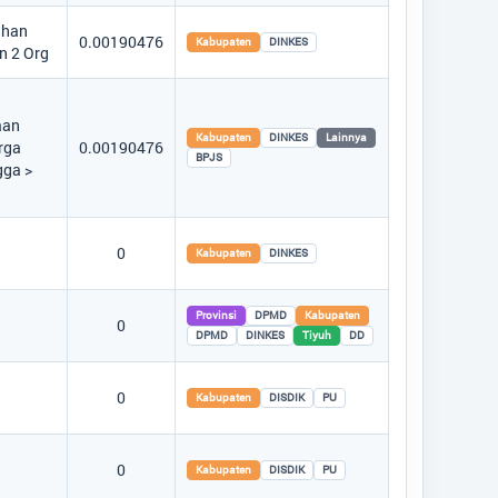
han
Titik Lokasi Kantor Desa
0.00190476
Kabupaten
DINKES
n 2 Org
i
aan
Kabupaten
DINKES
Lainnya
rga
0.00190476
BPJS
gga >
0
Kabupaten
DINKES
Provinsi
DPMD
Kabupaten
0
DPMD
DINKES
Tiyuh
DD
0
Kabupaten
DISDIK
PU
0
Kabupaten
DISDIK
PU