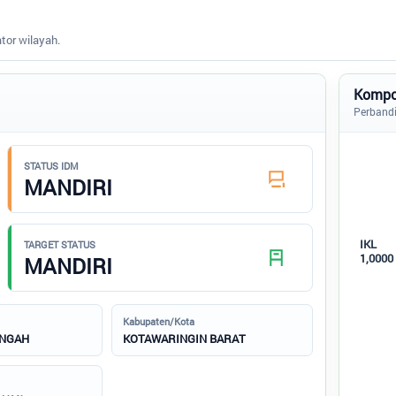
tor wilayah.
Kompo
Perbandi
Komponen
STATUS IDM
Pie char
MANDIRI
Perband
IKL
TARGET STATUS
1,0000
MANDIRI
Kabupaten/Kota
ENGAH
KOTAWARINGIN BARAT