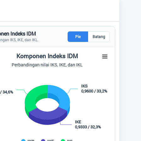
Tidak Ada di Kantor
ANA SAVITRI
STAF KESRA
Tidak Ada di Kantor
nen Indeks IDM
MOH HAERUL FATKHAN,SE
Pie
Batang
ngan IKS, IKE, dan IKL.
STAF KEUANGAN
Tidak Ada di Kantor
 Indeks IDM
Komponen Indeks IDM
RIYANTO
t with 3 slices.
Perbandingan nilai IKS, IKE, dan IKL
STAF UMUM
ingan nilai IKS, IKE, dan IKL
Tidak Ada di Kantor
IKS
0,9600 / 33,2%
 / 34,6%
IKE
0,9333 / 32,3%