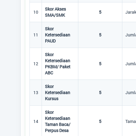
Skor Akses
10
5
Jara
SMA/SMK
Skor
11
Ketersediaan
5
Juml
PAUD
Skor
Ketersediaan
12
5
Juml
PKBM/ Paket
ABC
Skor
13
Ketersediaan
5
Jumla
Kursus
Skor
Ketersediaan
14
5
Taman
Taman Baca/
Perpus Desa