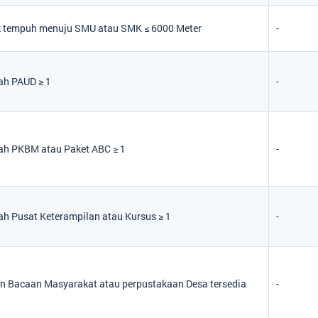
k tempuh menuju SMU atau SMK ≤ 6000 Meter
-
ah PAUD ≥ 1
-
ah PKBM atau Paket ABC ≥ 1
-
h Pusat Keterampilan atau Kursus ≥ 1
-
 Bacaan Masyarakat atau perpustakaan Desa tersedia
-