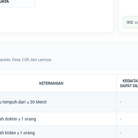
JAYA
End of i
IKS
: s
paten, Desa, CSR, dan Lainnya.
KEGIATA
KETERANGAN
DAPAT DI
 tempuh dari ≤ 30 Menit
-
h dokter ≥ 1 orang
-
h bidan ≥ 1 orang
-