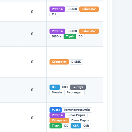
Provinsi
DISDIK
Kabupaten
0
PU
Provinsi
DISDIK
Kabupaten
0
DISDIK
Tiyuh
DD
0
Kabupaten
DISDIK
CSR
CSR
Lainnya
0
Swasta
Perorangan
Pusat
Kemenperpus Arsip
Provinsi
Dinas Perpus
0
Kabupaten
Dinas Perpus
Tiyuh
DD
CSR
CSR