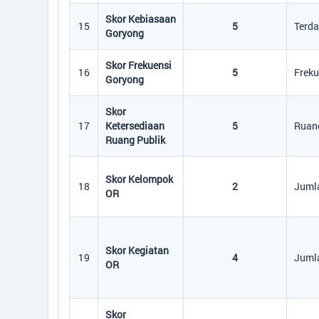
Skor Kebiasaan
15
5
Terd
Goryong
Skor Frekuensi
16
5
Freku
Goryong
Skor
17
Ketersediaan
5
Ruang
Ruang Publik
Skor Kelompok
18
2
Jumla
OR
Skor Kegiatan
19
4
Jumla
OR
Skor