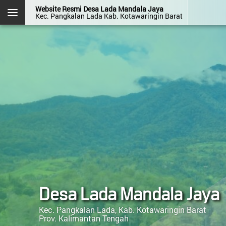
Website Resmi Desa Lada Mandala Jaya
Kec. Pangkalan Lada Kab. Kotawaringin Barat
DESA LADA MANDALA JAYA
Kec. Pangkalan Lada
Kab. Kotawaringin Barat
Prov. Kalimantan Tengah
Halaman
Login
Layanan
Kehadiran
Admin
Mandiri
OpenSID v2607.0.0
Menu Kategori
Desa Lada Mandala Jaya
Kec. Pangkalan Lada, Kab. Kotawaringin Barat
Menu Utama
Prov. Kalimantan Tengah