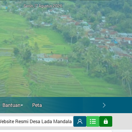
Tidak Ada di Kantor
Senin, 17 Agustus 2026
ARI WIBISONO, SE
Kaur umum
Tidak Ada di Kantor
NUR FAJARWATI
kaur keuangan
Tidak Ada di Kantor
SRI SUSANTO
kepala dusun I
Tidak Ada di Kantor
AHMAD RIFA'I
Kepala Dusun II
Tidak Ada di Kantor
MESRAN RIANTO
Bantuan
Peta
Kepala Dusun III
Tidak Ada di Kantor
ada Mandala Jaya Kecamatan Pangkalan Lada Kabupaten Kota
ANI ASMAUL KHUSNAH
STAF PEMERINTAHAN